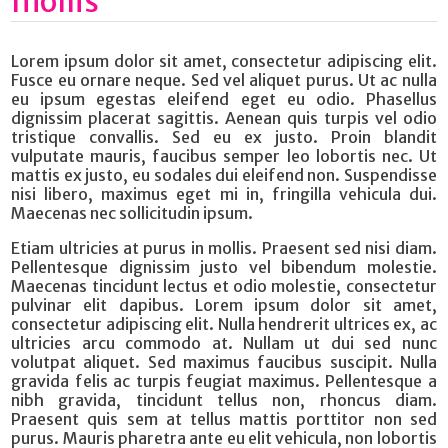
mollis
Lorem ipsum dolor sit amet, consectetur adipiscing elit.
Fusce eu ornare neque. Sed vel aliquet purus. Ut ac nulla
eu ipsum egestas eleifend eget eu odio. Phasellus
dignissim placerat sagittis. Aenean quis turpis vel odio
tristique convallis. Sed eu ex justo. Proin blandit
vulputate mauris, faucibus semper leo lobortis nec. Ut
mattis ex justo, eu sodales dui eleifend non. Suspendisse
nisi libero, maximus eget mi in, fringilla vehicula dui.
Maecenas nec sollicitudin ipsum.
Etiam ultricies at purus in mollis. Praesent sed nisi diam.
Pellentesque dignissim justo vel bibendum molestie.
Maecenas tincidunt lectus et odio molestie, consectetur
pulvinar elit dapibus. Lorem ipsum dolor sit amet,
consectetur adipiscing elit. Nulla hendrerit ultrices ex, ac
ultricies arcu commodo at. Nullam ut dui sed nunc
volutpat aliquet. Sed maximus faucibus suscipit. Nulla
gravida felis ac turpis feugiat maximus. Pellentesque a
nibh gravida, tincidunt tellus non, rhoncus diam.
Praesent quis sem at tellus mattis porttitor non sed
purus. Mauris pharetra ante eu elit vehicula, non lobortis