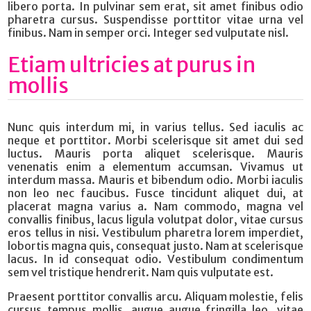
libero porta. In pulvinar sem erat, sit amet finibus odio
pharetra cursus. Suspendisse porttitor vitae urna vel
finibus. Nam in semper orci. Integer sed vulputate nisl.
Etiam ultricies at purus in
mollis
Nunc quis interdum mi, in varius tellus. Sed iaculis ac
neque et porttitor. Morbi scelerisque sit amet dui sed
luctus. Mauris porta aliquet scelerisque. Mauris
venenatis enim a elementum accumsan. Vivamus ut
interdum massa. Mauris et bibendum odio. Morbi iaculis
non leo nec faucibus. Fusce tincidunt aliquet dui, at
placerat magna varius a. Nam commodo, magna vel
convallis finibus, lacus ligula volutpat dolor, vitae cursus
eros tellus in nisi. Vestibulum pharetra lorem imperdiet,
lobortis magna quis, consequat justo. Nam at scelerisque
lacus. In id consequat odio. Vestibulum condimentum
sem vel tristique hendrerit. Nam quis vulputate est.
Praesent porttitor convallis arcu. Aliquam molestie, felis
cursus tempus mollis, augue augue fringilla leo, vitae